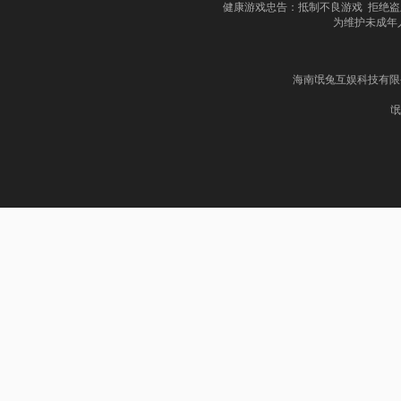
健康游戏忠告：抵制不良游戏 拒绝盗
为维护未成年
海南氓兔互娱科技有限公司
氓