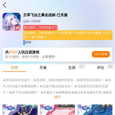
主宰飞仙之暴走战姬-已关服
仙侠~188MB
每日福利：1000充值卡*1
进游福利：2000充值卡*1+月华套装*1+扫荡券*10+头像框·大吉大
利*1+遮天冥翼*1
0
0
0
0
共
27127
人玩过该游戏
向TA请教
共
1
个提问，收到
1
个回答，去看看吧~
0
65
详情
开服
交易
评论
★开局送6000充值卡，双龙坐骑，两套绝版时尚套装，神宠安琪拉直接送！ ★每
天1000充值卡免费领到爽！★充值卡激活游戏活动！ ★充值更有百倍返利充值
卡！★线下活动福利爆炸！ ★跨服乱斗★畅爽激战★极品神装★爆到手软 ★酷炫
展开
外形★时尚大咖★福利豪礼★助战飞升 ★帮派集结★称霸全服★浪漫情缘★携手
飞仙 ★百变骑宠★征战天下★万道主宰★傲世飞仙 ★全新御神兽、炼法宝、修仙
翼，更有Q萌灵童由你主宰！ ★独特PVP体验，讨伐BOSS夺取极品装备，激爽打