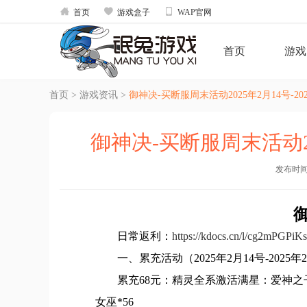



首页
游戏盒子
WAP官网
首页
游戏
首页
>
游戏资讯
>
御神决-买断服周末活动2025年2月14号-202
御神决-买断服周末活动202
发布时间：2
日常返利：
https://kdocs.cn/l/cg2mPGPiK
一、累充活动（2025年2月14号-202
累充68元：精灵全系激活满星：爱神之子*
女巫*56