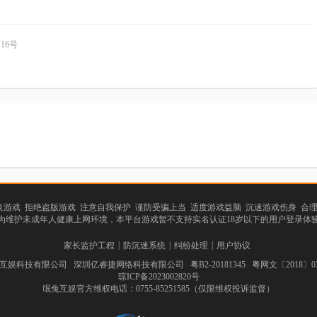
16号
游戏 拒绝盗版游戏 注意自我保护 谨防受骗上当 适度游戏益脑 沉迷游戏伤身 合
为维护未成年人健康上网环境，本平台游戏暂不支持实名认证18岁以下的用户登录体
|
|
|
家长监护工程
防沉迷系统
纠纷处理
用户协议
娱科技有限公司 深圳亿睿捷网络科技有限公司 粤B2-20181345 粤网文〔2018〕038
琼ICP备2023002820号
氓兔互娱官方维权电话：0755-85251585（仅限维权投诉监督）