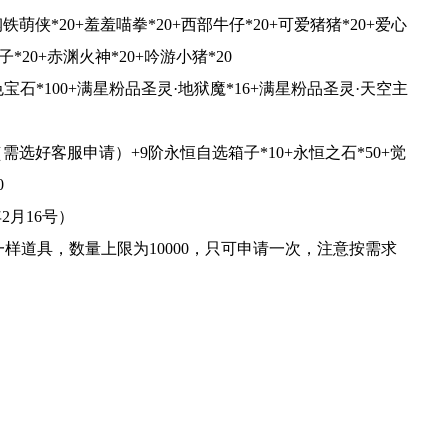
侠*20+羞羞喵拳*20+西部牛仔*20+可爱猪猪*20+爱心
子*20+赤渊火神*20+吟游小猪*20
红色宝石*100+满星粉品圣灵·地狱魔*16+满星粉品圣灵·天空主
需选好客服申请）+9阶永恒自选箱子*10+永恒之石*50+觉
0
年2月16号）
一样道具，数量上限为10000，只可申请一次，注意按需求