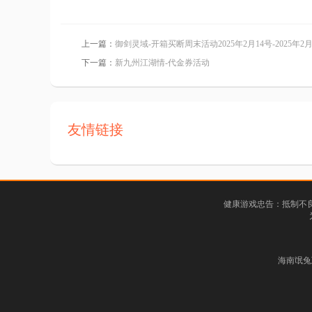
上一篇：
御剑灵域-开箱买断周末活动2025年2月14号-2025年2月
下一篇：
新九州江湖情-代金券活动
友情链接
健康游戏忠告：抵制不良
海南氓兔互