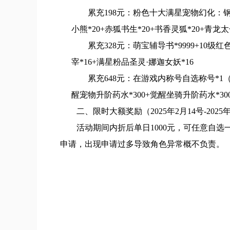
累充198元：粉色十大满星宠物幻化：钢铁萌
小熊*20+赤狐书生*20+书香灵狐*20+青龙太
累充328元：萌宝辅导书*9999+10级
宰*16+满星粉品圣灵·娜迦女妖*16
累充648元：在游戏内称号自选称号*1（
醒宠物升阶药水*300+觉醒坐骑升阶药水*30
二、限时大额奖励（2025年2月14号-2025
活动期间内折后单日1000元，可任意自选
申请，出现申请过多导致角色异常概不负责。